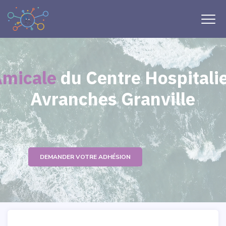
micale
du Centre Hospitali
Avranches Granville
DEMANDER VOTRE ADHÉSION