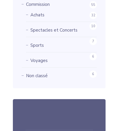
Commission
55
Achats
32
10
Spectacles et Concerts
7
Sports
6
Voyages
6
Non classé