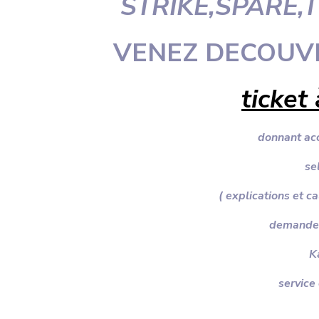
STRIKE,SPARE
VENEZ DECOUV
ticket
donnant acc
se
( explications et c
demande d
K
service